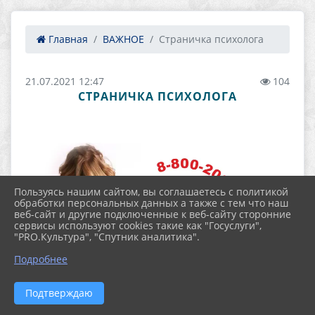
Главная
ВАЖНОЕ
Страничка психолога
21.07.2021 12:47
104
СТРАНИЧКА ПСИХОЛОГА
Пользуясь нашим сайтом, вы соглашаетесь с политикой
обработки персональных данных а также с тем что наш
веб-сайт и другие подключенные к веб-сайту сторонние
сервисы используют cookies такие как "Госуслуги",
"PRO.Культура", "Спутник аналитика".
Подробнее
Подтверждаю