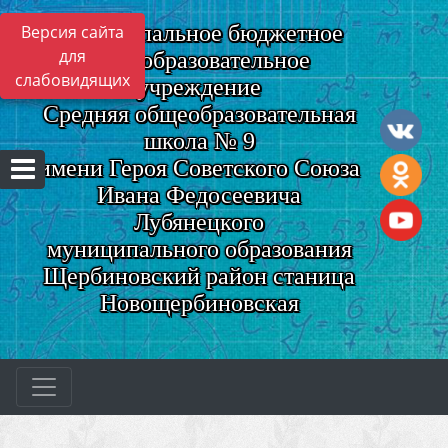
Муниципальное бюджетное
Версия сайта
для
общеобразовательное
слабовидящих
учреждение
Средняя общеобразовательная
школа № 9
имени Героя Советского Союза
Ивана Федосеевича
Лубянецкого
муниципального образования
Щербиновский район станица
Новощербиновская