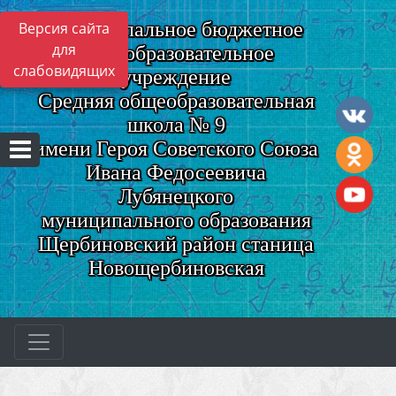
Муниципальное бюджетное
Версия сайта
для
общеобразовательное
слабовидящих
учреждение
Средняя общеобразовательная
школа № 9
имени Героя Советского Союза
Ивана Федосеевича
Лубянецкого
муниципального образования
Щербиновский район станица
Новощербиновская