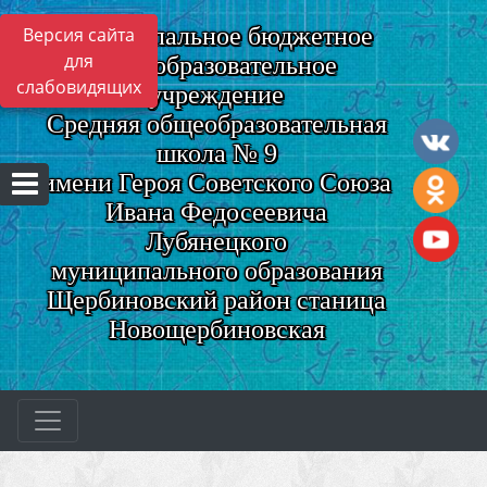
Муниципальное бюджетное
Версия сайта
для
общеобразовательное
слабовидящих
учреждение
Средняя общеобразовательная
школа № 9
имени Героя Советского Союза
Ивана Федосеевича
Лубянецкого
муниципального образования
Щербиновский район станица
Новощербиновская